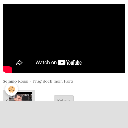
Semino Rossi - Frag doch mein Herz
Retour
16
07
Frag doch mein Herz 0001