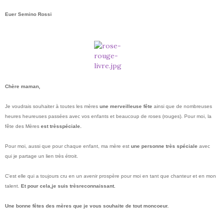
Euer Semino Rossi
Chère maman,
Je voudrais souhaiter à toutes les mères
une merveilleuse fête
ainsi que de nombreuses
heures heureuses passées avec vos enfants et beaucoup de roses (rouges). Pour moi, la
fête des Mères
est très
spéciale
.
Pour moi, aussi que pour chaque enfant, ma mère est
une personne très spéciale
avec
qui je partage un lien très étroit.
C'est elle qui a toujours cru en un avenir prospère pour moi en tant que chanteur et en mon
talent.
Et pour cela,
je suis très
reconnaissant.
Une bonne fêtes des mères que je vous souhaite de tout mon
coeur.