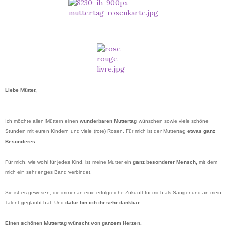
Liebe Mütter,
Ich möchte allen Müttern einen
wunderbaren Muttertag
wünschen sowie viele schöne
Stunden mit euren Kindern und viele (rote) Rosen. Für mich ist der Muttertag
etwas ganz
Besonderes.
Für mich, wie wohl für jedes Kind, ist meine Mutter ein
ganz besonderer Mensch,
mit dem
mich ein sehr enges Band verbindet.
Sie ist es gewesen, die immer an eine erfolgreiche Zukunft für mich als Sänger und an mein
Talent geglaubt hat. Und
dafür bin ich ihr sehr dankbar.
Einen schönen Muttertag wünscht von ganzem Herzen.