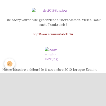
Die Story wurde wie geschrieben übernommen. Vielen Dank
nach Frankreich !
http://www.starnewsfabrik.de/
Notre histoire a débuté le 6 novembre 2010 lorsque Semino
s'est produit sur la scène du Zénith à Strasbourg et que nous
étions assises l'une à côté de l'autre.
J’avais assisté plusieurs fois aux concerts de Semino, c'était
ème
mon 3
après celui de 2008 et 2010.
Ma voisine de gauche était une personne très enthousiaste qui