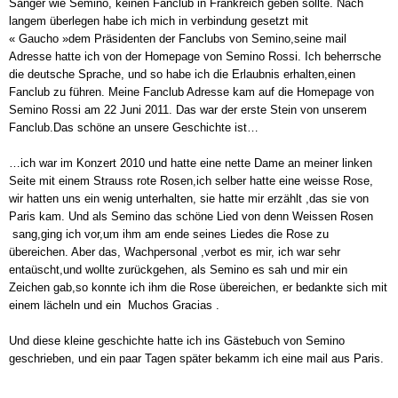
Sänger wie Semino, keinen Fanclub in Frankreich geben sollte. Nach
langem überlegen habe ich mich in verbindung gesetzt mit
« Gaucho »dem Präsidenten der Fanclubs von Semino,seine mail
Adresse hatte ich von der Homepage von Semino Rossi. Ich beherrsche
die deutsche Sprache, und so habe ich die Erlaubnis erhalten,einen
Fanclub zu führen. Meine Fanclub Adresse kam auf die Homepage von
Semino Rossi am 22 Juni 2011. Das war der erste Stein von unserem
Fanclub.Das schöne an unsere Geschichte ist…
…ich war im Konzert 2010 und hatte eine nette Dame an meiner linken
Seite mit einem Strauss rote Rosen,ich selber hatte eine weisse Rose,
wir hatten uns ein wenig unterhalten, sie hatte mir erzählt ,das sie von
Paris kam. Und als Semino das schöne Lied von denn Weissen Rosen
sang,ging ich vor,um ihm am ende seines Liedes die Rose zu
übereichen. Aber das, Wachpersonal ,verbot es mir, ich war sehr
entaüscht,und wollte zurückgehen, als Semino es sah und mir ein
Zeichen gab,so konnte ich ihm die Rose übereichen, er bedankte sich mit
einem lächeln und ein Muchos Gracias .
Und diese kleine geschichte hatte ich ins Gästebuch von Semino
geschrieben, und ein paar Tagen später bekamm ich eine mail aus Paris.