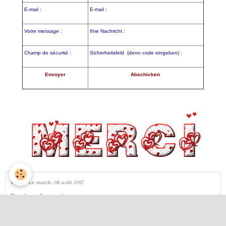
E-mail :
E-mail :
Votre message :
Ihre Nachricht :
Champ de sécurité :
Sicherheitsfeld (denn code eingeben) :
Envoyer
Abschicken
fabre
Le mardi, 08 août 2017
Bonjour les amis
Nous vous souhaitons de belles vacances.
Nous attendons septembre pour partir en Alsace à