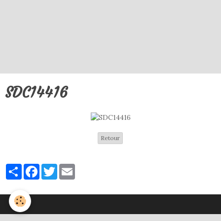
SDC14416
Retour
Partager
Facebook
Twitter
Email