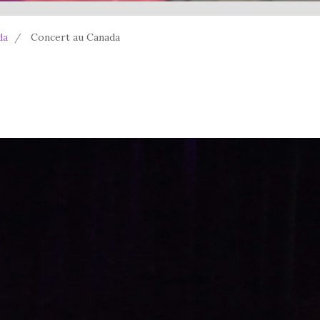
da
Concert au Canada