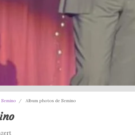
 Semino
Album photos de Semino
ino
zert